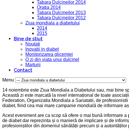
Tabara Dulcineilor 2014
Oratia 2014
Tabara Dulcineilor 2013
Tabara Dulcineilor 2012
Ziua mondiala a diabetului
2014
2015
Bine de stiut
Noutati
Inovatii in diabet
Monitorizarea glicemiei
O zi din viata unui dulcinel
Marturii
Contact
Menu
14 noiembrie este Ziua Mondiala a Diabetului sau, mai bine sp
Această zi este marcată la nivel internațional de toate asociaț
Federation, Organizatia Mondiala a Sanatatii, de profesionistii
diabet, fiind cea mai mare campanie mondială de informare as
Acest eveniment are ca scop să ofere o mai bună informare a 
de diabet dar reprezinta și o manieră de implicare și de informa
profesioniștilor din domeniul sănătății precum și a autorităților 