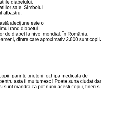
iile diabetului,
tiilor sale. Simbolul
l albastru.
eastă afecţiune este o
imul rand diabetul
lor de diabet la nivel mondial. În România,
oameni, dintre care aproximativ 2.800 sunt copii.
pii, parinti, prieteni, echipa medicala de
 pentru asta ii multumesc ! Poate suna ciudat dar
i sunt mandra ca pot numi acesti copiii, tineri si