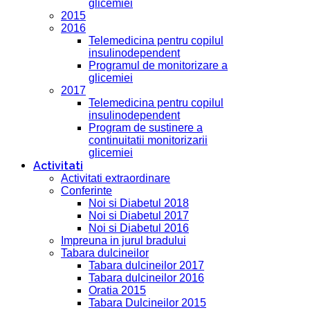
glicemiei
2015
2016
Telemedicina pentru copilul
insulinodependent
Programul de monitorizare a
glicemiei
2017
Telemedicina pentru copilul
insulinodependent
Program de sustinere a
continuitatii monitorizarii
glicemiei
Activitati
Activitati extraordinare
Conferinte
Noi si Diabetul 2018
Noi si Diabetul 2017
Noi si Diabetul 2016
Impreuna in jurul bradului
Tabara dulcineilor
Tabara dulcineilor 2017
Tabara dulcineilor 2016
Oratia 2015
Tabara Dulcineilor 2015