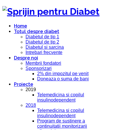
Home
Totul despre diabet
Diabetul de tip 1
Diabetul de tip 2
Diabetul si sarcina
Intrebari frecvente
Despre noi
Membrii fondatori
Sponsorizari
2% din impozitul pe venit
Doneaza o suma de bani
Proiecte
2019
Telemedicina si copilul
insulinodependent
2018
Telemedicina si copilul
insulinodependent
Program de sustinere a
continuitatii monitorizarii