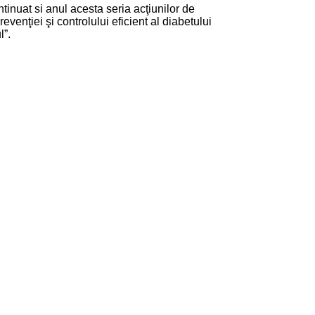
inuat si anul acesta seria acţiunilor de
evenţiei şi controlului eficient al diabetului
l”.