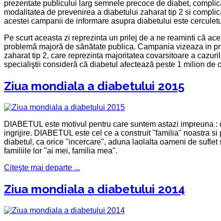
prezentate publicului larg semnele precoce de diabet, complicat
modalitatea de prevenirea a diabetului zaharat tip 2 si complica
acestei campanii de informare asupra diabetului este cerculetu
Pe scurt aceasta zi reprezinta un prilej de a ne reaminti că ac
problemă majoră de sănătate publica. Campania vizeaza in pr
zaharat tip 2, care reprezinta majoritatea covarsitoare a cazuri
specialiştii consideră că diabetul afectează peste 1 milion de 
Ziua mondiala a diabetului 2015
DIABETUL este motivul pentru care suntem astazi impreuna : co
ingrijire. DIABETUL este cel ce a construit "familia" noastra si
diabetul, ca orice "incercare", aduna laolalta oameni de suflet s
familiile lor "ai mei, familia mea".
Citeşte mai departe ...
Ziua mondiala a diabetului 2014