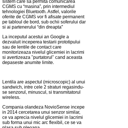
sistem care sa permita comunicarea
CGMS cu “masina”, prin intermediul
tehnologiei Bluetooth. Astfel, valorile
oferite de CGMS vor fi afisate permanent
pe tabloul de bord, sub ochii soferului dar
si ai partenerului “din dreapta”
La inceputul acestui an Google a
dezvaluit inceperea testarii prototipului
sau de lentile de contact care
monitorizeaza nivelul glicemiei in lacrimi
si avertizeaza "purtatorul" cand aceasta
depaseste anumite limite.
Lentila are aspectul (microscopic) al unui
sandwich, intre cele 2 straturi regasindu-
se senzorul, minuscul, si transmitatorul
wireless.
Compania olandeza NovioSense incepe
in 2014 cercetarea unui senzor similar,
ce va aprecia nivelul glicemiei in lacrimi
sub forma unui mic arc flexibil, ce se va
plasa sub pleoapa.