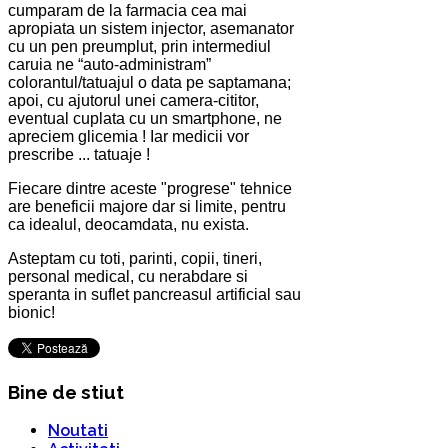
cumparam de la farmacia cea mai
apropiata un sistem injector, asemanator
cu un pen preumplut, prin intermediul
caruia ne “auto-administram”
colorantul/tatuajul o data pe saptamana;
apoi, cu ajutorul unei camera-cititor,
eventual cuplata cu un smartphone, ne
apreciem glicemia ! Iar medicii vor
prescribe ... tatuaje !
Fiecare dintre aceste "progrese" tehnice
are beneficii majore dar si limite, pentru
ca idealul, deocamdata, nu exista.
Asteptam cu toti, parinti, copii, tineri,
personal medical, cu nerabdare si
speranta in suflet pancreasul artificial sau
bionic!
Bine de stiut
Noutati