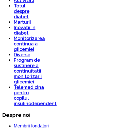
Activitati
Totul
despre
diabet
Marturii
Inovatii in
diabet
Monitorizarea
continua a
glicemiei
Diverse
Program de
sustinere a
continuitatii
monitorizarii
glicemiei
Telemedicina
pentru
copilul
insulinodependent
Despre noi
Membrii fondatori