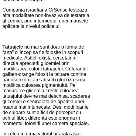
Compania israeliana OrSense testeaza
alta modalitate non-invaziva de testare a
glicemiei, prin intermediul unei mansete
aplicate la nivelul policelui.
Tatuajele
nu mai sunt doar o forma de
“arta” ci incep sa fie folosite in scopuri
medicale. Astfel, exista cercetari in
directia aprecierii glicemiei prin
modificarea culorii tatuajelor. Colorantul
galben-orange folosit la tatuare contine
nanosenzori care absorb glucoza si isi
modifica culoarea pigmentului. Pe
masura ce glicemia creste culoarea
tatuajului devine mai deschisa, scaderea
glicemiei e semnalata de aparitia unei
nuante mai intunecate. Desi modificarile
de culoare sunt dificil de perceput cu
ochiul liber, diferenta este enorma in
momentul folosirii unei camera speciale.
In cele din urma viitorul ar arata asa :