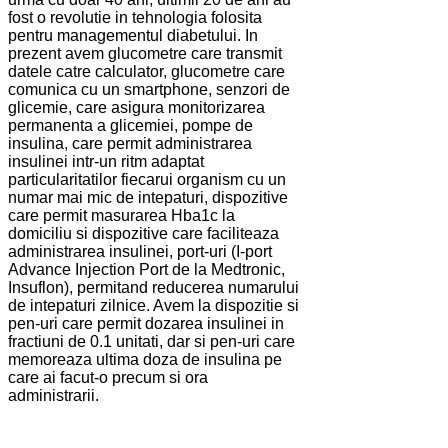
fost o revolutie in tehnologia folosita
pentru managementul diabetului. In
prezent avem glucometre care transmit
datele catre calculator, glucometre care
comunica cu un smartphone, senzori de
glicemie, care asigura monitorizarea
permanenta a glicemiei, pompe de
insulina, care permit administrarea
insulinei intr-un ritm adaptat
particularitatilor fiecarui organism cu un
numar mai mic de intepaturi, dispozitive
care permit masurarea Hba1c la
domiciliu si dispozitive care faciliteaza
administrarea insulinei, port-uri (I-port
Advance Injection Port de la Medtronic,
Insuflon), permitand reducerea numarului
de intepaturi zilnice. Avem la dispozitie si
pen-uri care permit dozarea insulinei in
fractiuni de 0.1 unitati, dar si pen-uri care
memoreaza ultima doza de insulina pe
care ai facut-o precum si ora
administrarii.