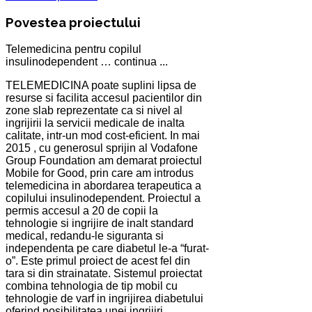
Povestea proiectului
Telemedicina pentru copilul
insulinodependent … continua ...
TELEMEDICINA poate suplini lipsa de
resurse si facilita accesul pacientilor din
zone slab reprezentate ca si nivel al
ingrijirii la servicii medicale de inalta
calitate, intr-un mod cost-eficient. In mai
2015 , cu generosul sprijin al Vodafone
Group Foundation am demarat proiectul
Mobile for Good, prin care am introdus
telemedicina in abordarea terapeutica a
copilului insulinodependent. Proiectul a
permis accesul a 20 de copii la
tehnologie si ingrijire de inalt standard
medical, redandu-le siguranta si
independenta pe care diabetul le-a “furat-
o”. Este primul proiect de acest fel din
tara si din strainatate. Sistemul proiectat
combina tehnologia de tip mobil cu
tehnologie de varf in ingrijirea diabetului
oferind posibilitatea unei ingrijiri