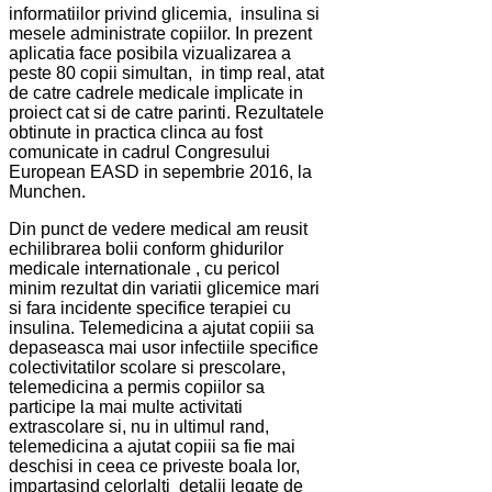
informatiilor privind glicemia, insulina si
mesele administrate copiilor. In prezent
aplicatia face posibila vizualizarea a
peste 80 copii simultan, in timp real, atat
de catre cadrele medicale implicate in
proiect cat si de catre parinti. Rezultatele
obtinute in practica clinca au fost
comunicate in cadrul Congresului
European EASD in sepembrie 2016, la
Munchen.
Din punct de vedere medical am reusit
echilibrarea bolii conform ghidurilor
medicale internationale , cu pericol
minim rezultat din variatii glicemice mari
si fara incidente specifice terapiei cu
insulina. Telemedicina a ajutat copiii sa
depaseasca mai usor infectiile specifice
colectivitatilor scolare si prescolare,
telemedicina a permis copiilor sa
participe la mai multe activitati
extrascolare si, nu in ultimul rand,
telemedicina a ajutat copiii sa fie mai
deschisi in ceea ce priveste boala lor,
impartasind celorlalti detalii legate de