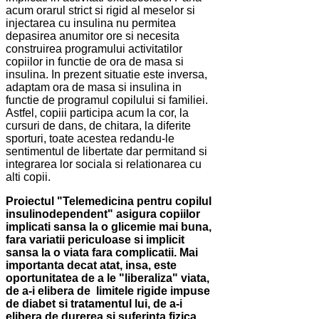
acum orarul strict si rigid al meselor si
injectarea cu insulina nu permitea
depasirea anumitor ore si necesita
construirea programului activitatilor
copiilor in functie de ora de masa si
insulina. In prezent situatie este inversa,
adaptam ora de masa si insulina in
functie de programul copilului si familiei.
Astfel, copiii participa acum la cor, la
cursuri de dans, de chitara, la diferite
sporturi, toate acestea redandu-le
sentimentul de libertate dar permitand si
integrarea lor sociala si relationarea cu
alti copii.
Proiectul "Telemedicina pentru copilul
insulinodependent" asigura copiilor
implicati sansa la o glicemie mai buna,
fara variatii periculoase si implicit
sansa la o viata fara complicatii. Mai
importanta decat atat, insa, este
oportunitatea de a le "liberaliza" viata,
de a-i elibera de limitele rigide impuse
de diabet si tratamentul lui, de a-i
elibera de durerea si suferinta fizica