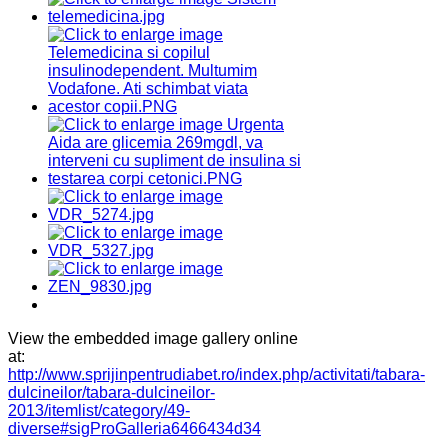
View the embedded image gallery online
at:
http://www.sprijinpentrudiabet.ro/index.php/activitati/tabara-
dulcineilor/tabara-dulcineilor-
2013/itemlist/category/49-
diverse#sigProGalleria6466434d34