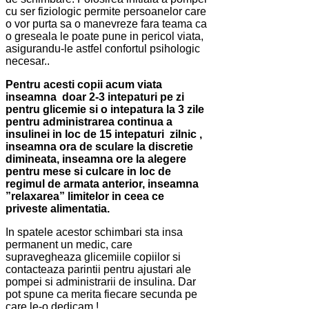
cu ser fiziologic permite persoanelor care
o vor purta sa o manevreze fara teama ca
o greseala le poate pune in pericol viata,
asigurandu-le astfel confortul psihologic
necesar..
Pentru acesti copii acum viata
inseamna doar 2-3 intepaturi pe zi
pentru glicemie si o intepatura la 3 zile
pentru administrarea continua a
insulinei in loc de 15 intepaturi zilnic ,
inseamna ora de sculare la discretie
dimineata, inseamna ore la alegere
pentru mese si culcare in loc de
regimul de armata anterior, inseamna
”relaxarea” limitelor in ceea ce
priveste alimentatia.
In spatele acestor schimbari sta insa
permanent un medic, care
supravegheaza glicemiile copiilor si
contacteaza parintii pentru ajustari ale
pompei si administrarii de insulina. Dar
pot spune ca merita fiecare secunda pe
care le-o dedicam !