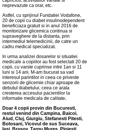
capricios, activitatilor variate si
neprevazute ca orar, etc.
Astfel, cu sprijinul Fundatiei Vodafone,
20 de copii cu diabet insulinodependent
beneficiaza gratuit si in anul 2016 de
monitorizare glicemica continua si
supraveghere de la distanta, prin
intermediul telemedicinii, de catre un
cadru medical specializat.
In urma analizei dosarelor si situatiei
medicale a copiilor au fost selectati 20 de
copii, cu varste cuprinse intre 1an si 11
luni si 14 ani. M-am bucurat sa vad
interesul parintilor in ceea ce priveste
senzorii de glicemie chiar aproape de
debutul diabetului, ceea ce arata
cresterea accesului pacientilor la
informatie medicala de calitate
.
Doar 4 copii provin din Bucuresti,
restul venind din Campina, Baicoi,
Aiud, Cluj, Giurgiu, Stefanesti Pitesti,
Botosani, Vicovul de sus Suceava,
Iasi, Brasov, Targu Mures, Ploiesti,