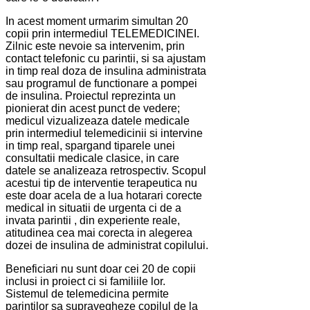
In acest moment urmarim simultan 20
copii prin intermediul TELEMEDICINEI.
Zilnic este nevoie sa intervenim, prin
contact telefonic cu parintii, si sa ajustam
in timp real doza de insulina administrata
sau programul de functionare a pompei
de insulina. Proiectul reprezinta un
pionierat din acest punct de vedere;
medicul vizualizeaza datele medicale
prin intermediul telemedicinii si intervine
in timp real, spargand tiparele unei
consultatii medicale clasice, in care
datele se analizeaza retrospectiv. Scopul
acestui tip de interventie terapeutica nu
este doar acela de a lua hotarari corecte
medical in situatii de urgenta ci de a
invata parintii , din experiente reale,
atitudinea cea mai corecta in alegerea
dozei de insulina de administrat copilului.
Beneficiari nu sunt doar cei 20 de copii
inclusi in proiect ci si familiile lor.
Sistemul de telemedicina permite
parintilor sa supravegheze copilul de la