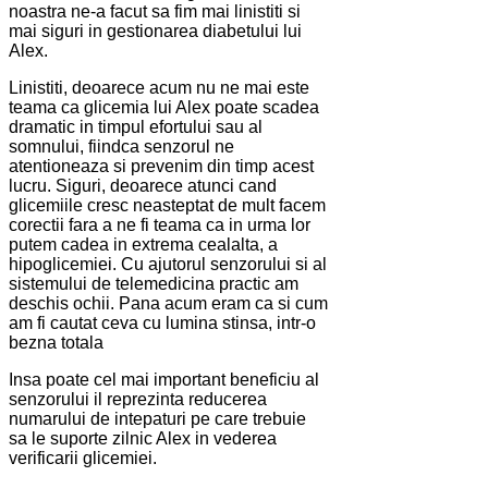
noastra ne-a facut sa fim mai linistiti si
mai siguri in gestionarea diabetului lui
Alex.
Linistiti, deoarece acum nu ne mai este
teama ca glicemia lui Alex poate scadea
dramatic in timpul efortului sau al
somnului, fiindca senzorul ne
atentioneaza si prevenim din timp acest
lucru. Siguri, deoarece atunci cand
glicemiile cresc neasteptat de mult facem
corectii fara a ne fi teama ca in urma lor
putem cadea in extrema cealalta, a
hipoglicemiei. Cu ajutorul senzorului si al
sistemului de telemedicina practic am
deschis ochii. Pana acum eram ca si cum
am fi cautat ceva cu lumina stinsa, intr-o
bezna totala
Insa poate cel mai important beneficiu al
senzorului il reprezinta reducerea
numarului de intepaturi pe care trebuie
sa le suporte zilnic Alex in vederea
verificarii glicemiei.