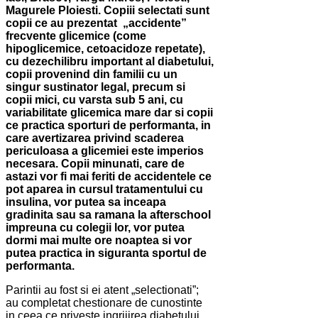
Magurele Ploiesti. Copiii selectati sunt
copii ce au prezentat „accidente”
frecvente glicemice (come
hipoglicemice, cetoacidoze repetate),
cu dezechilibru important al diabetului,
copii provenind din familii cu un
singur sustinator legal, precum si
copii mici, cu varsta sub 5 ani, cu
variabilitate glicemica mare dar si copii
ce practica sporturi de performanta, in
care avertizarea privind scaderea
periculoasa a glicemiei este imperios
necesara. Copii minunati, care de
astazi vor fi mai feriti de accidentele ce
pot aparea in cursul tratamentului cu
insulina, vor putea sa inceapa
gradinita sau sa ramana la afterschool
impreuna cu colegii lor, vor putea
dormi mai multe ore noaptea si vor
putea practica in siguranta sportul de
performanta.
Parintii au fost si ei atent „selectionati”;
au completat chestionare de cunostinte
in ceea ce priveste ingrijirea diabetului