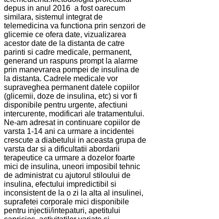
depus in anul 2016 a fost oarecum
similara, sistemul integrat de
telemedicina va functiona prin senzori de
glicemie ce ofera date, vizualizarea
acestor date de la distanta de catre
parinti si cadre medicale, permanent,
generand un raspuns prompt la alarme
prin manevrarea pompei de insulina de
la distanta. Cadrele medicale vor
supraveghea permanent datele copiilor
(glicemii, doze de insulina, etc) si vor fi
disponibile pentru urgente, afectiuni
intercurente, modificari ale tratamentului.
Ne-am adresat in continuare copiilor de
varsta 1-14 ani ca urmare a incidentei
crescute a diabetului in aceasta grupa de
varsta dar si a dificultatii abordarii
terapeutice ca urmare a dozelor foarte
mici de insulina, uneori imposibil tehnic
de administrat cu ajutorul stiloului de
insulina, efectului impredictibil si
inconsistent de la o zi la alta al insulinei,
suprafetei corporale mici disponibile
pentru injectii/intepaturi, apetitului