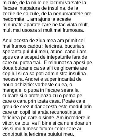
micute, de la miile de lacrimi varsate la
fiecare intepatura de insulina, de la
zecile de calcule, de la nenumaratele ore
nedormite ... am ajuns la aceste
minunate aparate care ne fac viata mult,
mult mai usoara si mult mai frumoasa.
Anul acesta de ziua mea am primit cel
mai frumos cadou : fericirea, bucuria si
speranta puiului meu, atunci cand i-am
spus ca a scapat de intepaturile fara de
care nu putea trai.. E minunat sa apesi pe
doua butoane ca sa afli ce glicemie are
copilul si ca sa poti administra insulina
necesara. Andrei e super incantat de
noua achizitie: vorbeste cu ea, o
mangaie, o pupa in fiecare seara la
culcare si o protejeaza cu o perna pe
care o cara prin toata casa. Poate ca e
greu de crezut dar acesta este modul prin
care un copil isi arata recunostinta si
fericirea pe care o simte. Am incredere in
viitor, ca totul va fi bine si ca nu e doar un
vis si multumesc tuturor celor care au
contribuit la fericirea puiului meu.