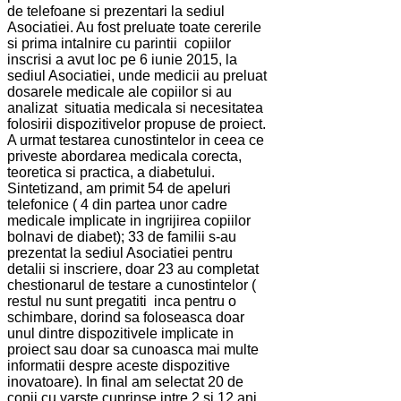
de telefoane si prezentari la sediul
Asociatiei. Au fost preluate toate cererile
si prima intalnire cu parintii copiilor
inscrisi a avut loc pe 6 iunie 2015, la
sediul Asociatiei, unde medicii au preluat
dosarele medicale ale copiilor si au
analizat situatia medicala si necesitatea
folosirii dispozitivelor propuse de proiect.
A urmat testarea cunostintelor in ceea ce
priveste abordarea medicala corecta,
teoretica si practica, a diabetului.
Sintetizand, am primit 54 de apeluri
telefonice ( 4 din partea unor cadre
medicale implicate in ingrijirea copiilor
bolnavi de diabet); 33 de familii s-au
prezentat la sediul Asociatiei pentru
detalii si inscriere, doar 23 au completat
chestionarul de testare a cunostintelor (
restul nu sunt pregatiti inca pentru o
schimbare, dorind sa foloseasca doar
unul dintre dispozitivele implicate in
proiect sau doar sa cunoasca mai multe
informatii despre aceste dispozitive
inovatoare). In final am selectat 20 de
copii cu varste cuprinse intre 2 si 12 ani,