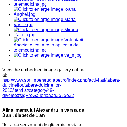
View the embedded image gallery online
at:
http://www.sprijinpentrudiabet.ro/index.php/activitati/tabara-
dulcineilor/tabara-dulcineilor-
2013/itemlist/category/49-
diverse#sigProGalleriaaaa3535e32
Alina, mama lui Alexandru in varsta de
3 ani, diabet de 1 an
“Intrarea senzorului de glicemie in viata