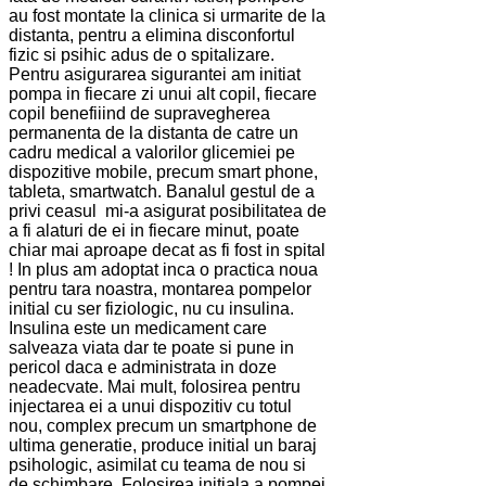
au fost montate la clinica si urmarite de la
distanta, pentru a elimina disconfortul
fizic si psihic adus de o spitalizare.
Pentru asigurarea sigurantei am initiat
pompa in fiecare zi unui alt copil, fiecare
copil benefiiind de supravegherea
permanenta de la distanta de catre un
cadru medical a valorilor glicemiei pe
dispozitive mobile, precum smart phone,
tableta, smartwatch. Banalul gestul de a
privi ceasul mi-a asigurat posibilitatea de
a fi alaturi de ei in fiecare minut, poate
chiar mai aproape decat as fi fost in spital
! In plus am adoptat inca o practica noua
pentru tara noastra, montarea pompelor
initial cu ser fiziologic, nu cu insulina.
Insulina este un medicament care
salveaza viata dar te poate si pune in
pericol daca e administrata in doze
neadecvate. Mai mult, folosirea pentru
injectarea ei a unui dispozitiv cu totul
nou, complex precum un smartphone de
ultima generatie, produce initial un baraj
psihologic, asimilat cu teama de nou si
de schimbare. Folosirea initiala a pompei