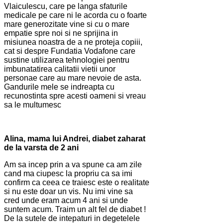
Vlaiculescu, care pe langa sfaturile
medicale pe care ni le acorda cu o foarte
mare generozitate vine si cu o mare
empatie spre noi si ne sprijina in
misiunea noastra de a ne proteja copiii,
cat si despre Fundatia Vodafone care
sustine utilizarea tehnologiei pentru
imbunatatirea calitatii vietii unor
personae care au mare nevoie de asta.
Gandurile mele se indreapta cu
recunostinta spre acesti oameni si vreau
sa le multumesc
Alina, mama lui Andrei, diabet zaharat
de la varsta de 2 ani
Am sa incep prin a va spune ca am zile
cand ma ciupesc la propriu ca sa imi
confirm ca ceea ce traiesc este o realitate
si nu este doar un vis. Nu imi vine sa
cred unde eram acum 4 ani si unde
suntem acum. Traim un alt fel de diabet !
De la sutele de intepaturi in degetelele