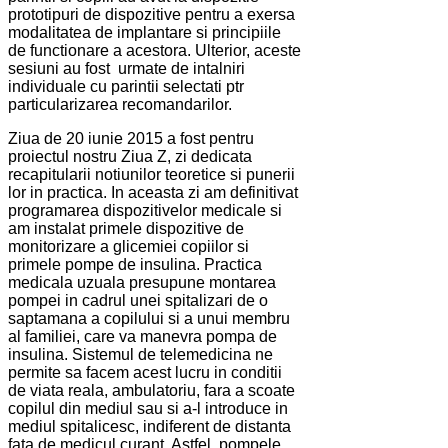
prototipuri de dispozitive pentru a exersa
modalitatea de implantare si principiile
de functionare a acestora. Ulterior, aceste
sesiuni au fost urmate de intalniri
individuale cu parintii selectati ptr
particularizarea recomandarilor.
Ziua de 20 iunie 2015 a fost pentru
proiectul nostru Ziua Z, zi dedicata
recapitularii notiunilor teoretice si punerii
lor in practica. In aceasta zi am definitivat
programarea dispozitivelor medicale si
am instalat primele dispozitive de
monitorizare a glicemiei copiilor si
primele pompe de insulina. Practica
medicala uzuala presupune montarea
pompei in cadrul unei spitalizari de o
saptamana a copilului si a unui membru
al familiei, care va manevra pompa de
insulina. Sistemul de telemedicina ne
permite sa facem acest lucru in conditii
de viata reala, ambulatoriu, fara a scoate
copilul din mediul sau si a-l introduce in
mediul spitalicesc, indiferent de distanta
fata de medicul curant
. Astfel, p
ompele