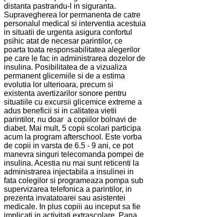
distanta pastrandu-l in siguranta.
Supravegherea lor permanenta de catre
personalul medical si interventia acestuia
in situatii de urgenta asigura confortul
psihic atat de necesar parintilor, ce
poarta toata responsabilitatea alegerilor
pe care le fac in administrarea dozelor de
insulina. Posibilitatea de a vizualiza
permanent glicemiile si de a estima
evolutia lor ulterioara, precum si
existenta avertizarilor sonore pentru
situatiile cu excursii glicemice extreme a
adus beneficii si in calitatea vietii
parintilor, nu doar a copiilor bolnavi de
diabet. Mai mult, 5 copii scolari participa
acum la program afterschool. Este vorba
de copii in varsta de 6.5 - 9 ani, ce pot
manevra singuri telecomanda pompei de
insulina. Acestia nu mai sunt reticenti la
administrarea injectabila a insulinei in
fata colegilor si programeaza pompa sub
supervizarea telefonica a parintilor, in
prezenta invatatoarei sau asistentei
medicale. In plus copiii au inceput sa fie
implicati in activitati extrascolare. Pana