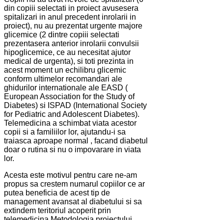
din copiii selectati in proiect avusesera
spitalizari in anul precedent inrolarii in
proiect), nu au prezentat urgente majore
glicemice (2 dintre copiii selectati
prezentasera anterior inrolarii convulsii
hipoglicemice, ce au necesitat ajutor
medical de urgenta), si toti prezinta in
acest moment un echilibru glicemic
conform ultimelor recomandari ale
ghidurilor internationale ale EASD (
European Association for the Study of
Diabetes) si ISPAD (International Society
for Pediatric and Adolescent Diabetes).
Telemedicina a schimbat viata acestor
copii si a familiilor lor, ajutandu-i sa
traiasca aproape normal , facand diabetul
doar o rutina si nu o impovarare in viata
lor.
Acesta este motivul pentru care ne-am
propus sa crestem numarul copiilor ce ar
putea beneficia de acest tip de
management avansat al diabetului si sa
extindem teritoriul acoperit prin
telemedicina.
Metodologia proiectului