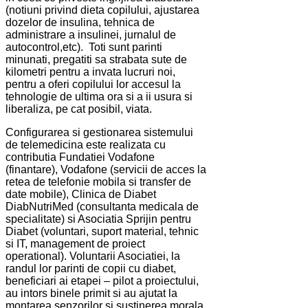
(notiuni privind dieta copilului, ajustarea
dozelor de insulina, tehnica de
administrare a insulinei, jurnalul de
autocontrol,etc). Toti sunt parinti
minunati, pregatiti sa strabata sute de
kilometri pentru a invata lucruri noi,
pentru a oferi copilului lor accesul la
tehnologie de ultima ora si a ii usura si
liberaliza, pe cat posibil, viata.
Configurarea si gestionarea sistemului
de telemedicina este realizata cu
contributia Fundatiei Vodafone
(finantare), Vodafone (servicii de acces la
retea de telefonie mobila si transfer de
date mobile), Clinica de Diabet
DiabNutriMed (consultanta medicala de
specialitate) si Asociatia Sprijin pentru
Diabet (voluntari, suport material, tehnic
si IT, management de proiect
operational). Voluntarii Asociatiei, la
randul lor parinti de copii cu diabet,
beneficiari ai etapei – pilot a proiectului,
au intors binele primit si au ajutat la
montarea senzorilor si sustinerea morala