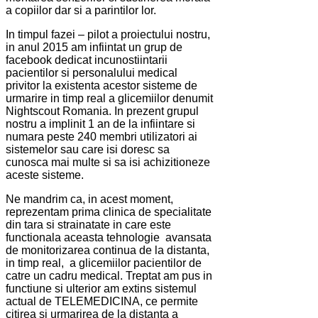
a copiilor dar si a parintilor lor.
In timpul fazei – pilot a proiectului nostru,
in anul 2015 am infiintat un grup de
facebook dedicat incunostiintarii
pacientilor si personalului medical
privitor la existenta acestor sisteme de
urmarire in timp real a glicemiilor denumit
Nightscout Romania. In prezent grupul
nostru a implinit 1 an de la infiintare si
numara peste 240 membri utilizatori ai
sistemelor sau care isi doresc sa
cunosca mai multe si sa isi achizitioneze
aceste sisteme
.
Ne mandrim ca, in acest moment,
reprezentam prima clinica de specialitate
din tara si strainatate in care este
functionala aceasta tehnologie avansata
de monitorizarea continua de la distanta,
in timp real, a glicemiilor pacientilor de
catre un cadru medical. Treptat am pus in
functiune si ulterior am extins sistemul
actual de TELEMEDICINA, ce permite
citirea si urmarirea de la distanta a