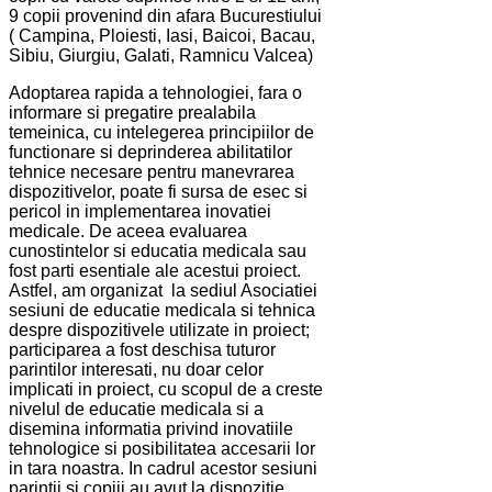
9 copii provenind din afara Bucurestiului
( Campina, Ploiesti, Iasi, Baicoi, Bacau,
Sibiu, Giurgiu, Galati, Ramnicu Valcea)
Adoptarea rapida a tehnologiei, fara o
informare si pregatire prealabila
temeinica, cu intelegerea principiilor de
functionare si deprinderea abilitatilor
tehnice necesare pentru manevrarea
dispozitivelor, poate fi sursa de esec si
pericol in implementarea inovatiei
medicale. De aceea evaluarea
cunostintelor si educatia medicala sau
fost parti esentiale ale acestui proiect.
Astfel, am organizat la sediul Asociatiei
sesiuni de educatie medicala si tehnica
despre dispozitivele utilizate in proiect;
participarea a fost deschisa tuturor
parintilor interesati, nu doar celor
implicati in proiect, cu scopul de a creste
nivelul de educatie medicala si a
disemina informatia privind inovatiile
tehnologice si posibilitatea accesarii lor
in tara noastra. In cadrul acestor sesiuni
parintii si copiii au avut la dispozitie