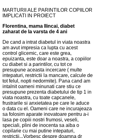
MARTURII ALE PARINTILOR COPIILOR
IMPLICATI IN PROIECT
Florentina, mama Ilincai, diabet
zaharat de la varsta de 4 ani
De cand a intrat diabetul in viata noastra
am avut impresia ca lupta cu acest
control glicemic, care este grea,
epuizanta, este doar a noastra, a copiilor
cu diabet si a parintilor, cu tot ce
presupune aceasta incercare ( multe
intepaturi, restrictii la mancare, calcule de
tot felul, nopti nedormite). Pana cand am
intalnit oameni minunati care stiu ce
presupune prezenta diabetului de tip 1 in
viata noastra, cu toate capcanele,
frustrarile si anxietatea pe care le aduce
o data cu el. Oameni care ne incurajeaza
sa folosim aparate inovatoare pentru a-i
lasa pe copiii nostri frumosi, veseli,
speciali, plini de inocenta sa aiba o
copilarie cu mai putine intepaturi,
restrictii...Vorbesc despre doamna dr