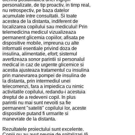
personalizate, de tip proactiv, in timp real,
nu retrospectiv, pe baza datelor
acumulate intre consultatii. Si toate
acestea de la distanta, indiferent de
localizarea copilului sau medicului! Prin
telemedicina medicul vizualizeaza
permanent glicemia copiilor, afisata pe
dispositive mobile, impreuna cu alte
informatii esentiale privind doza de
insulina, alimentatie, efort; sistemul
avertizeaza sonor parintii si personalul
medical in caz de urgente glicemice si
acestia ajusteaza tratamentul cu insulina
prin manevrarea pompei de insulina de
la distanta, prin intermediul unei
telecomenzi, fara a impiedica cu nimic
activitatile copilului, redandu-i acestuia
dreptul de a redeveni copil. In plus
parintii nu mai sunt nevoiti sa fie
permanent "sateliti" copilului lor, aceste
dispositive putand fi urmarite si
manevrate de la distanta.
Rezultatele proiectului sunt excelente.
Copiii nu au avut nevoie de spitalizari (6